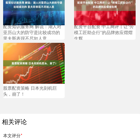
配资知识服务网 解说：湖人对
配资平台配资 中工网评丨让“劳
亚历山大的防守是比较成功的
模工匠助企行”的品牌效应熠熠
里夫斯表现不尽如人意
生辉
股票配资策略 日本光刻机巨
头，崩了！
相关评论
本文评分
*