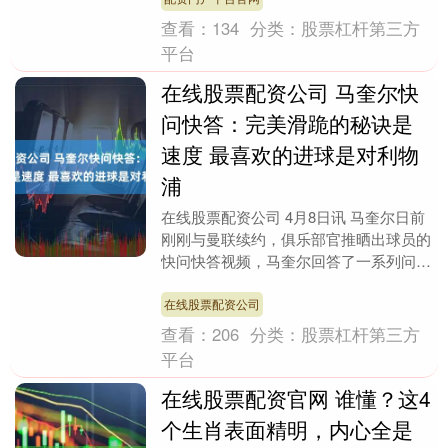
查看：
134
分类：
股票杠杆第三方
平台
在线股票配资公司 马奎尔快
问快答：完美滑跪的秘诀是
速度 最喜欢的进球是对利物
浦
在线股票配资公司 4月8日讯 马奎尔日前
刚刚与曼联续约，俱乐部官推晒出球员的
快问快答视频，马奎尔回答了一系列问
题。 最喜欢的曼联进球？ vs利物浦 最被
低估的进....
在线股票配资公司
查看：
206
分类：
股票杠杆第三方
平台
在线股票配资官网 谁懂？这4
个生肖表面精明，内心全是