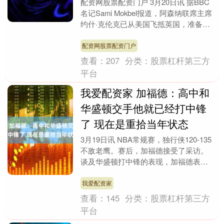
配资网股票配资门户 3月20日讯 据BBC
名记Sami Mokbel报道，阿森纳联席主席
约什·克伦克已从美国飞抵英国，准备观
战阿森纳与曼城的联赛杯决赛。 若阿
森....
配资网股票配资门户
查看：
207
分类：
股票杠杆第三方
平台
我爱配资家 加福德：高中和
华盛顿交手他就已经打中锋
了 现在是重拾当年状态
3月19日讯 NBA常规赛，独行侠120-135
不敌老鹰。赛后，加福德接受了采访。
谈及华盛顿打中锋的表现，加福德表
示：“你们可能不知道，我高中时期就和
他交过手....
我爱配资家
查看：
145
分类：
股票杠杆第三方
平台