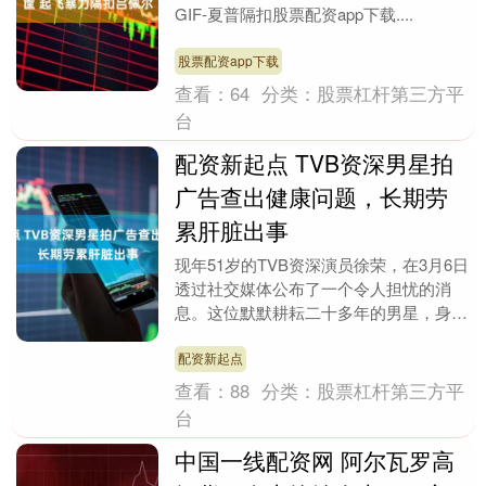
GIF-夏普隔扣股票配资app下载....
股票配资app下载
查看：
64
分类：
股票杠杆第三方平
台
配资新起点 TVB资深男星拍
广告查出健康问题，长期劳
累肝脏出事
现年51岁的TVB资深演员徐荣，在3月6日
透过社交媒体公布了一个令人担忧的消
息。这位默默耕耘二十多年的男星，身体
却亮起了红灯。早前有广告商寻找一位工
作繁忙的父亲....
配资新起点
查看：
88
分类：
股票杠杆第三方平
台
中国一线配资网 阿尔瓦罗高