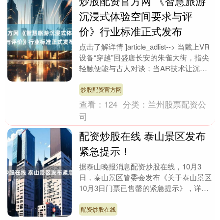
炒股配资官方网 《智慧旅游
沉浸式体验空间要求与评
价》行业标准正式发布
点击了解详情 ]article_adlist--> 当戴上VR
设备“穿越”回盛唐长安的朱雀大街，指尖
轻触便能与古人对谈；当AR技术让沉睡
的文物在博物馆里“活”起....
炒股配资官方网
查看：
124
分类：
兰州股票配资公
司
配资炒股在线 泰山景区发布
紧急提示！
据泰山晚报消息配资炒股在线，10月3
日，泰山景区管委会发布《关于泰山景区
10月3日门票已售罄的紧急提示》，详情
如下： 关于泰山景区10月3日门票已售罄
的紧急提示....
配资炒股在线