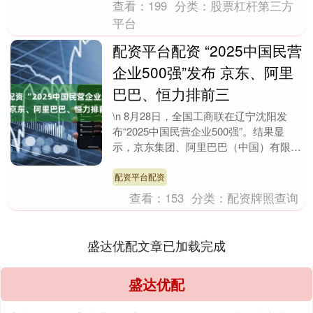
查看：
199
分类：
股票杠杆第三方
平台
配资平台配资 “2025中国民营
企业500强”发布 京东、阿里
巴巴、恒力排前三
\n 8月28日，全国工商联在辽宁沈阳发
布“2025中国民营企业500强”。结果显
示，京东集团、阿里巴巴（中国）有限公
司、恒力集团有限公司位居前三。 \n 记
者....
配资平台配资
查看：
153
分类：
配资牌照查询
盛达优配文章已加载完成
盛达优配