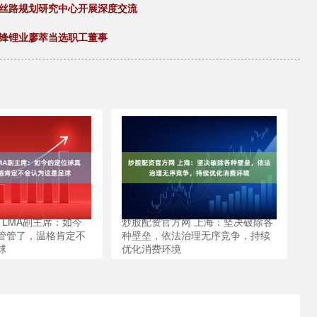
协丝路规划研究中心开展深度交流
赣锋锂业廖萃当选职工董事
资 LMA副主席：如今
炒股配资官方网 上海：坚决破除各
管管了，温格肯定不
种壁垒，依法治理无序竞争，持续
球
优化消费环境