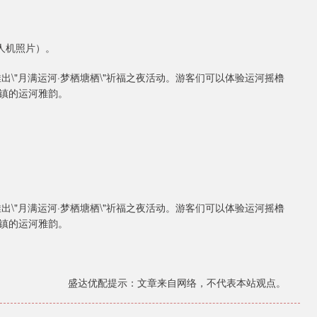
人机照片）。
\"月满运河·梦栖塘栖\"祈福之夜活动。游客们可以体验运河摇橹
镇的运河雅韵。
\"月满运河·梦栖塘栖\"祈福之夜活动。游客们可以体验运河摇橹
镇的运河雅韵。
盛达优配提示：文章来自网络，不代表本站观点。