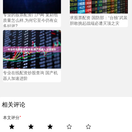
专业的股票配资门户网 复刻包
求股票配资 国防部：“台独”武装
质量怎么样,为何它至今仍有众
胆敢挑起战端必遭灭顶之灾
多好评?
专业在线配资炒股查询 国产机
器人加速进阶
相关评论
本文评分
*