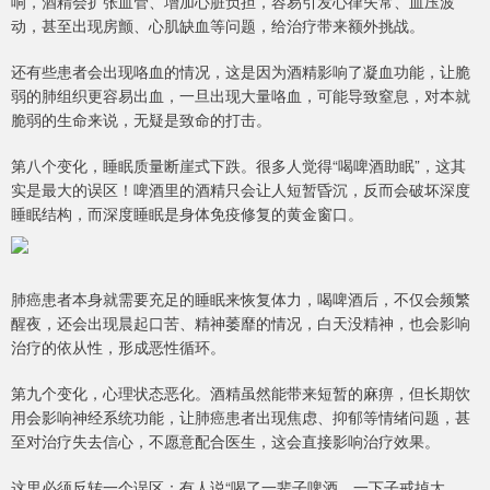
响，酒精会扩张血管、增加心脏负担，容易引发心律失常、血压波
动，甚至出现房颤、心肌缺血等问题，给治疗带来额外挑战。
还有些患者会出现咯血的情况，这是因为酒精影响了凝血功能，让脆
弱的肺组织更容易出血，一旦出现大量咯血，可能导致窒息，对本就
脆弱的生命来说，无疑是致命的打击。
第八个变化，睡眠质量断崖式下跌。很多人觉得“喝啤酒助眠”，这其
实是最大的误区！啤酒里的酒精只会让人短暂昏沉，反而会破坏深度
睡眠结构，而深度睡眠是身体免疫修复的黄金窗口。
肺癌患者本身就需要充足的睡眠来恢复体力，喝啤酒后，不仅会频繁
醒夜，还会出现晨起口苦、精神萎靡的情况，白天没精神，也会影响
治疗的依从性，形成恶性循环。
第九个变化，心理状态恶化。酒精虽然能带来短暂的麻痹，但长期饮
用会影响神经系统功能，让肺癌患者出现焦虑、抑郁等情绪问题，甚
至对治疗失去信心，不愿意配合医生，这会直接影响治疗效果。
这里必须反转一个误区：有人说“喝了一辈子啤酒，一下子戒掉太